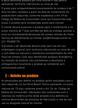
A peça devolvida passará por uma análise e não deverá
apresentar nenhuma intervenção ou sinal de uso.
O prazo para arrependimento/cancelamento da compra é de 7
dias corridos, contados a partir da data do recebimento do
produto/item adquirido, conforme estabelece o Art. 49 do
Código de Defesa do Consumidor (uma vez transcorrido este
prazo, o produto será considerado aceito pelo cliente).
O cliente deverá examinar o produto após o recebimento e no
prazo máximo de 7 dias corridos da data da entrega, solicitar a
troca ou cancelamento/devolução da compra através do nosso
Serviço de Atendimento ao Cliente:
sac@trilhaape.com.br
ou
(21) 994080179
.
O produto a ser devolvido deverá estar sem uso em sua
embalagem original, sem nenhuma intervenção ou sinal de uso
e com todos os manuais e acessórios acompanhados da nota
fiscal da compra. Caso seja identificada qualquer divergência
ou violação do produto, não aceitaremos a devolução e
entregaremos novamente o produto ao remetente sem
comunicação prévia.
2 – Defeito no produto
As devoluções por defeito no produto serão realizadas caso o
item adquirido na Set Point Beach Tennis apresente, no prazo
máximo de 10 dias, conforme prevê o Art. 26. do
Código de
Defesa do Consumidor, alterações não condizentes com a
natureza da matéria prima deste produto e/ou defeitos ou
avarias decorrentes do processo de fabricação, e não do mal
uso ou desgaste natural do mesmo.