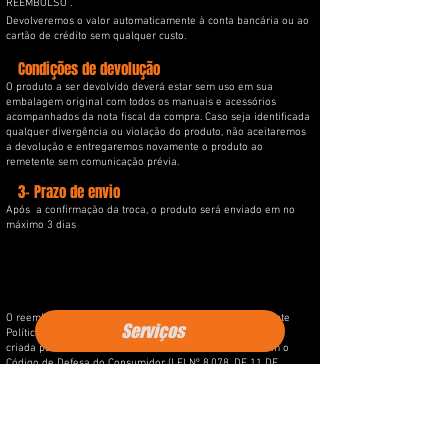
REEMBOLSO .
Devolveremos o valor automaticamente à conta bancária ou ao
cartão de crédito sem qualquer custo.
Condições de devolução
O produto a ser devolvido deverá estar sem uso em sua
embalagem original com todos os manuais e acessórios
acompanhados da nota fiscal da compra. Caso seja identificada
qualquer divergência ou violação do produto, não aceitaremos
a devolução e entregaremos novamente o produto ao
remetente sem comunicação prévia.
3- Prazo de envio
Após a confirmação da troca, o produto será enviado em no
máximo 3 dias
O reembolso do valor do serviço será regido pela seguinte
Serviços
Política de Troca, Cancelamento, Devolução e Reembolso,
criada pela Set Point Beach Tennis, em consonância com o
Código de Defesa do Consumidor (LEI Nº 8.078, DE 11 DE
SETEMBRO DE 1990).
A Set Point Beach Tennis entende que o cancelamento da
compra por iniciativa do cliente ocorre na seguinte situação:
1. Arrependimento/Desistência da Compra