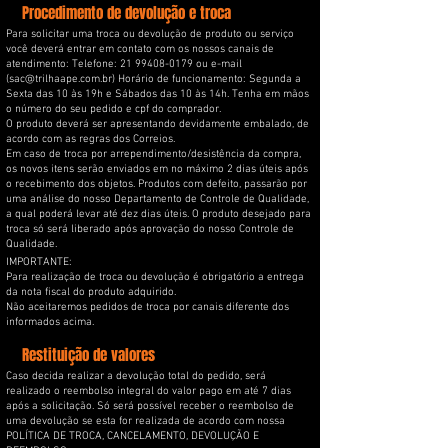
Procedimento de devolução e troca
Para solicitar uma troca ou devolução de produto ou serviço
você deverá entrar em contato com os nossos canais de
atendimento: Telefone:
21 99408-0179
ou e-mail
(
sac@trilhaape.com.br
) Horário de funcionamento: Segunda a
Sexta das 10 às 19h e Sábados das 10 às 14h. Tenha em mãos
o número do seu pedido e cpf do comprador.
O produto deverá ser apresentando devidamente embalado, de
acordo com as regras dos Correios.
Em caso de troca por arrependimento/desistência da compra,
os novos itens serão enviados em no máximo 2 dias úteis após
o recebimento dos objetos. Produtos com defeito, passarão por
uma análise do nosso Departamento de Controle de Qualidade,
a qual poderá levar até dez dias úteis. O produto desejado para
troca só será liberado após aprovação do nosso Controle de
Qualidade.
IMPORTANTE:
Para realização de troca ou devolução é obrigatório a entrega
da nota fiscal do produto adquirido.
Não aceitaremos pedidos de troca por canais diferente dos
informados acima.
Restituição de valores
Caso decida realizar a devolução total do pedido, será
realizado o reembolso integral do valor pago em até 7 dias
após a solicitação. Só será possível receber o reembolso de
uma devolução se esta for realizada de acordo com nossa
POLÍTICA DE TROCA, CANCELAMENTO, DEVOLUÇÃO E