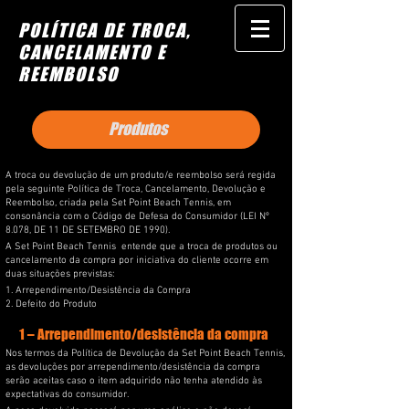
POLÍTICA DE TROCA,
CANCELAMENTO E
REEMBOLSO
Produtos
A troca ou devolução de um produto/e reembolso será regida
pela seguinte Política de Troca, Cancelamento, Devolução e
Reembolso, criada pela Set Point Beach Tennis, em
consonância com o Código de Defesa do Consumidor (LEI Nº
8.078, DE 11 DE SETEMBRO DE 1990).
A Set Point Beach Tennis entende que a troca de produtos ou
cancelamento da compra por iniciativa do cliente ocorre em
duas situações previstas:
1. Arrependimento/Desistência da Compra
2. Defeito do Produto
1 – Arrependimento/desistência da compra
Nos termos da Política de Devolução da Set Point Beach Tennis,
as devoluções por arrependimento/desistência da compra
serão aceitas caso o item adquirido não tenha atendido às
expectativas do consumidor.